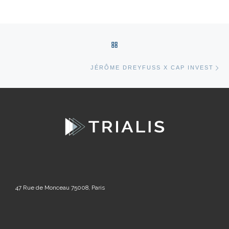
Post navigation
BACK TO POST LIST
Ne
JÉRÔME DREYFUSS X CAP INVEST
47 Rue de Monceau 75008, Paris