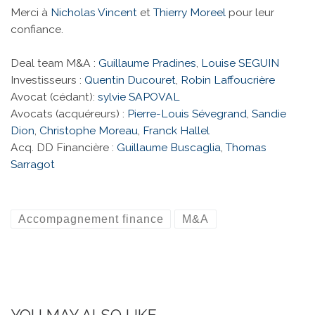
Merci à
Nicholas Vincent
et
Thierry Moreel
pour leur
confiance.
Deal team M&A :
Guillaume Pradines
,
Louise SEGUIN
Investisseurs :
Quentin Ducouret
,
Robin Laffoucrière
Avocat (cédant):
sylvie SAPOVAL
Avocats (acquéreurs) :
Pierre-Louis Sévegrand
,
Sandie
Dion
,
Christophe Moreau
,
Franck Hallel
Acq. DD Financière :
Guillaume Buscaglia
,
Thomas
Sarragot
Accompagnement finance
M&A